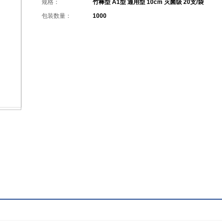
规格：
竹棒型 A1型 通用型 10cm 灭菌级 20支/袋
包装数量：
1000