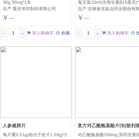
30g:30mg*1支
生产:
重庆华邦制药有限公司
生产:
吉林敖东延边药业股份有限公
￥--
￥--
加入购物车
收藏
加入购物车
-
+
-
+
人参健脾片
复方对乙酰氨基酚片(Ⅱ)(散利痛
每片重0.51g(相当于饮片1.59g)*20T