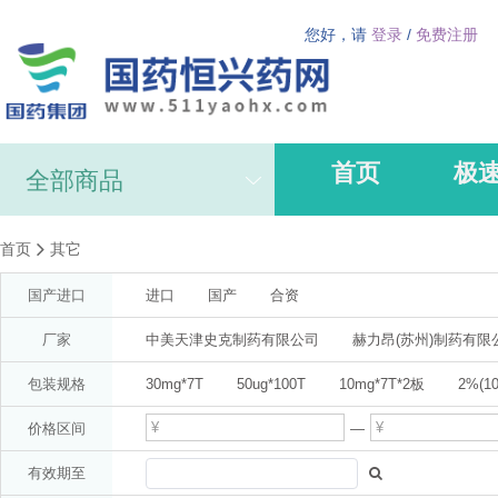
您好，请
登录
/
免费注册
首页
极
全部商品
首页
其它
国产进口
进口
国产
合资
厂家
中美天津史克制药有限公司
赫力昂(苏州)制药有限
AstraZeneca AB(分装:阿斯利康制药有限公司)
阿斯
包装规格
30mg*7T
50ug*100T
10mg*7T*2板
2%(10
广州白云山医药集团股份有限公司白云山何济公制药厂(
10ml
1%*20g
47.5mg*14T*2板
1%*50g
价格区间
—
拜耳医药保健有限公司启东分公司
梁介福(广东)
25mg*20T
5mg(按氨氯地平计)*14T
12T(双层片4
有效期至