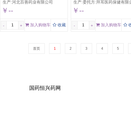
生产:
河北百善药业有限公司
生产:
委托方:拜耳医药保健有限公司(受托方:山东新华制药股份有限公
￥--
￥--
加入购物车
收藏
加入购物车
-
+
-
+
首页
1
2
3
4
5
国药恒兴药网