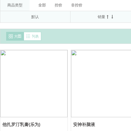
委托方:拜耳医药保健有限公司(受托方:山东新华制药股
50μg*60D
20mg(以C17H19N3O3S计)*7T*2板
商品类型
全部
控价
非控价
南通联亚药业股份有限公司
京都念慈菴总厂有限公
默认
销量
国药集团德众(佛山)药业有限公司
AstraZeneca AB
AstraZeneca Pty Ltd
澳美制药厂
北京诺华制
他扎罗汀乳膏(乐为)
安神补脑液