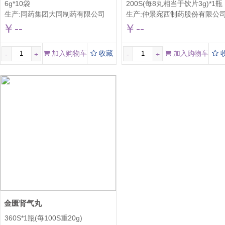
6g*10袋
200S(每8丸相当于饮片3g)*1瓶
生产:
同药集团大同制药有限公司
生产:
仲景宛西制药股份有限公司 原：河南省宛西制药股份有限
￥--
￥--
加入购物车
收藏
加入购物车
-
+
-
+
金匮肾气丸
360S*1瓶(每100S重20g)