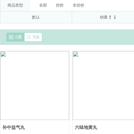
委托方:拜耳医药保健有限公司(受托方:山东新华制药股
50μg*60D
20mg(以C17H19N3O3S计)*7T*2板
商品类型
全部
控价
非控价
南通联亚药业股份有限公司
京都念慈菴总厂有限公
默认
销量
国药集团德众(佛山)药业有限公司
AstraZeneca AB
AstraZeneca Pty Ltd
澳美制药厂
北京诺华制
补中益气丸
六味地黄丸