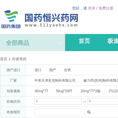
您好，请
登录
/
免费注册
首页
极
全部商品
首页
补肾类药
国产进口
进口
国产
合资
厂家
中美天津史克制药有限公司
赫力昂(苏州)制药有限
AstraZeneca AB(分装:阿斯利康制药有限公司)
阿斯
包装规格
30mg*7T
50ug*100T
10mg*7T*2板
2%(10
广州白云山医药集团股份有限公司白云山何济公制药厂(
10ml
1%*20g
47.5mg*14T*2板
1%*50g
价格区间
—
拜耳医药保健有限公司启东分公司
梁介福(广东)
25mg*20T
5mg(按氨氯地平计)*14T
12T(双层片4
有效期至