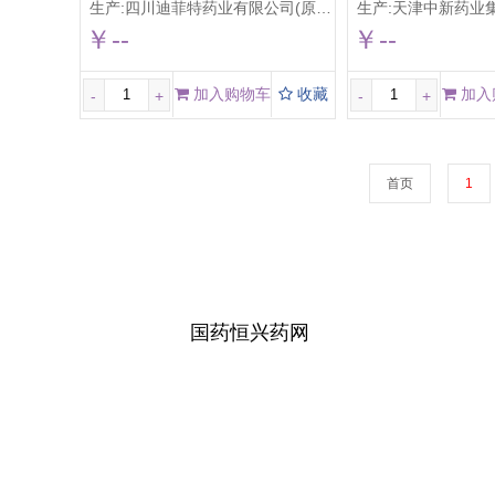
生产:
四川迪菲特药业有限公司(原:成都市湔江制药厂)
生产:
天津中新药业集团股份有
￥--
￥--
加入购物车
收藏
加入
-
+
-
+
首页
1
国药恒兴药网