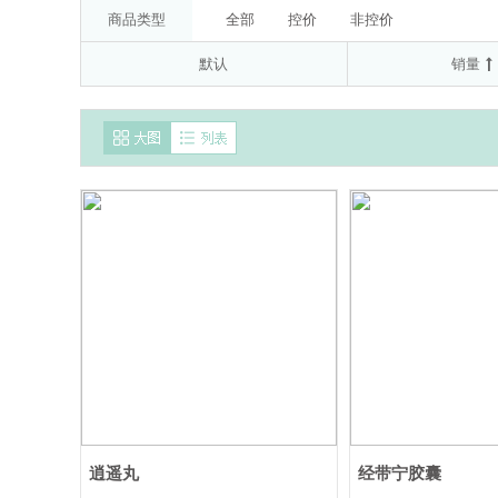
委托方:拜耳医药保健有限公司(受托方:山
50μg*60D
20mg(以C17H19N3O3S计)
商品类型
全部
控价
非控价
南通联亚药业股份有限公司
京都念慈
默认
销量
国药集团德众(佛山)药业有限公司
Ast
AstraZeneca Pty Ltd
澳美制药厂
逍遥丸
经带宁胶囊