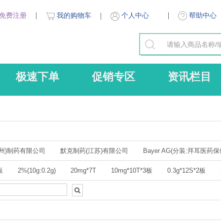
免费注册
我的购物车
帮助中心
个人中心
极速下单
促销专区
资讯栏目
州)制药有限公司
默克制药(江苏)有限公司
Bayer AG(分装:拜耳医药
司)
阿斯利康药业(中国)有限公司
Haleon CH SARL
阿斯利康制
板
2%(10g:0.2g)
20mg*7T
10mg*10T*3板
0.3g*12S*2板
济公制药厂(原:广州白云山制药股份有限公司白云山何济公制药厂)
诺和诺
1%*50g
47.5mg(相当于酒石酸美托洛尔50mg)*30片
47.5mg*7T
介福(广东)药业有限公司
Organon Pharma (UK) Limited(分装：杭州
12T(双层片49.5mg:0.105g:1.05mg)
2% 15g*1支
30T
0.4g*2