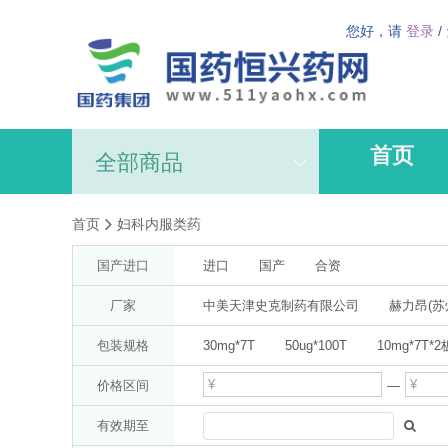
您好，请
登录
/
首页
全部商品
首页
妇科内服类药
国产进口
进口
国产
合资
厂家
中美天津史克制药有限公司
赫力昂(苏
AstraZeneca AB(分装:阿斯利康制药有限公
包装规格
30mg*7T
50ug*100T
10mg*7T*2
广州白云山医药集团股份有限公司白云山何
10ml
1%*20g
47.5mg*14T*2板
价格区间
—
拜耳医药保健有限公司启东分公司
梁
25mg*20T
5mg(按氨氯地平计)*14T
有效期至