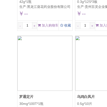
42g*1瓶
0.3g*12S*3板
生产:
黑龙江葵花药业股份有限公司
生产:
贵州百灵企业集团
￥--
￥--
加入购物车
收藏
加入
-
+
-
+
罗通定片
乌鸡白凤片
30mg*100T*1瓶
0.5g*10片