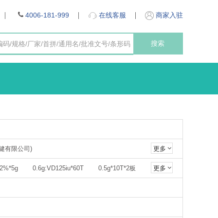
4006-181-999
在线客服
商家入驻
搜索
保健有限公司)
更多
药有限公司
广东彼迪药业有限公司
2%*5g
0.6g:VD125iu*60T
0.5g*10T*2板
更多
德(中国)制药有限公司
0.5g*10T
复方*100包(0.126g:0.23g:30mg)
默沙东制药有限公司)
山东新华制药股份有限公司
4S(金芬必得)
10cm*7cm*4贴*2袋
75mg*10T