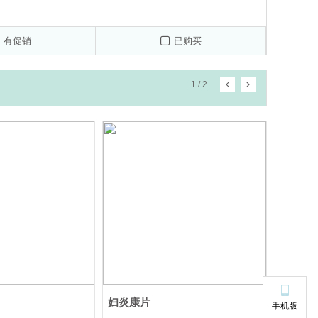
装:拜耳医药保健有限公司启东分公司)
津史克制药有限公司)
有促销
已购买
司
广东众生药业股份有限公司
1
/
2
妇炎康片
手机版