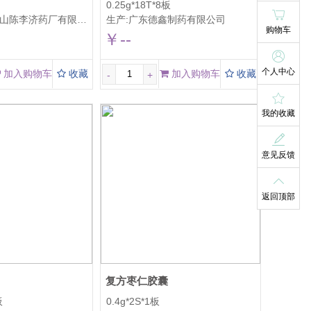
0.25g*18T*8板
厂有限公司(原:广州陈李济药厂有限公司)
生产:
广东德鑫制药有限公司
购物车
￥--
个人中心
加入购物车
收藏
加入购物车
收藏
-
+
我的收藏
意见反馈
返回顶部
复方枣仁胶囊
板
0.4g*2S*1板