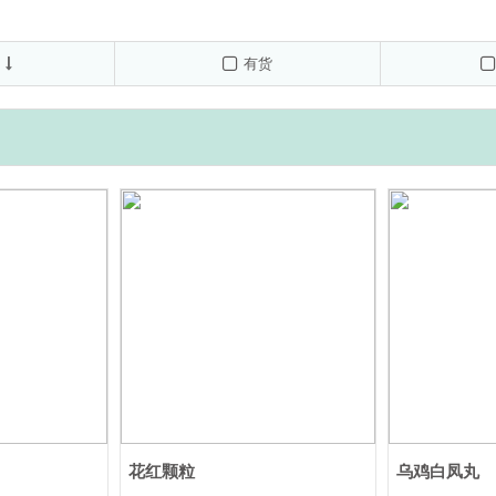
东新华制药股份有限公司)
西安杨森制药有限公司
Bayer S.A.(分
*7T*2板
0.5g*30T OTC
40T
菴总厂有限公司
上市持有人:中美天津史克制药有限公司(生产企业:中美天
有货
raZeneca AB
内蒙古双奇药业股份有限公司
施维雅(天津)制药有限公
北京诺华制药有限公司
GLAXO WELLCOME,S.A.
花红颗粒
乌鸡白凤丸