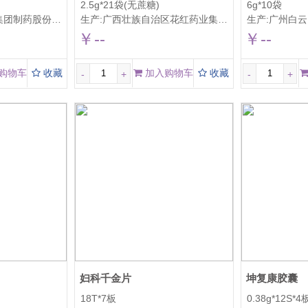
2.5g*21袋(无蔗糖)
6g*10袋
制药股份有限公司
生产:
广西壮族自治区花红药业集团股份公司
生产:
广州白云山陈李济药
￥--
￥--
购物车
收藏
加入购物车
收藏
-
+
-
+
妇科千金片
坤复康胶囊
18T*7板
0.38g*12S*4