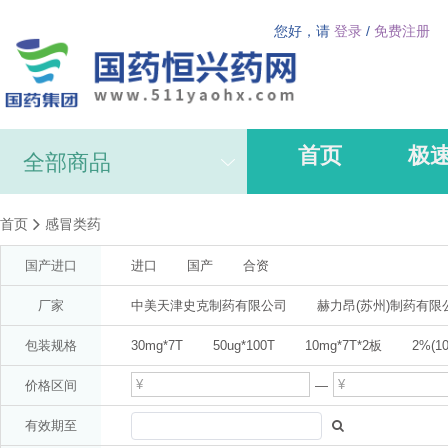
您好，请
登录
/
免费注册
首页
极
全部商品
首页
感冒类药
国产进口
进口
国产
合资
厂家
中美天津史克制药有限公司
赫力昂(苏州)制药有限
AstraZeneca AB(分装:阿斯利康制药有限公司)
阿斯
包装规格
30mg*7T
50ug*100T
10mg*7T*2板
2%(10
广州白云山医药集团股份有限公司白云山何济公制药厂(
10ml
1%*20g
47.5mg*14T*2板
1%*50g
价格区间
—
拜耳医药保健有限公司启东分公司
梁介福(广东)
25mg*20T
5mg(按氨氯地平计)*14T
12T(双层片4
有效期至