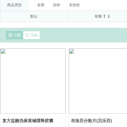
委托方:拜耳医药保健有限公司(受托方:山东新华制药股
50μg*60D
20mg(以C17H19N3O3S计)*7T*2板
商品类型
全部
控价
非控价
南通联亚药业股份有限公司
京都念慈菴总厂有限公
默认
销量
国药集团德众(佛山)药业有限公司
AstraZeneca AB
AstraZeneca Pty Ltd
澳美制药厂
北京诺华制
复方盐酸伪麻黄碱缓释胶囊
布洛芬分散片(贝乐芬)