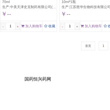
70ml
10ml*1瓶
生产:
中美天津史克制药有限公司(受托方：南京白敬宇制药有限责任公司）
生产:
江苏慈华生物科技有限公
￥--
￥--
加入购物车
收藏
加入购物车
-
+
-
+
首页
1
国药恒兴药网