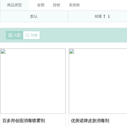
委托方:拜耳医药保健有限公司(受托方:山东新华制药股
50μg*60D
20mg(以C17H19N3O3S计)*7T*2板
商品类型
全部
控价
非控价
南通联亚药业股份有限公司
京都念慈菴总厂有限公
默认
销量
国药集团德众(佛山)药业有限公司
AstraZeneca AB
AstraZeneca Pty Ltd
澳美制药厂
北京诺华制
百多邦创面消毒喷雾剂
优美诺牌皮肤消毒剂