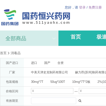
您好，请
登录
/
免费注册
首页
极
全部商品
首页
消毒品
国产进口
进口
国产
合资
厂家
中美天津史克制药有限公司
赫力昂(苏州)制药有限
AstraZeneca AB(分装:阿斯利康制药有限公司)
阿斯
包装规格
30mg*7T
50ug*100T
10mg*7T*2板
2%(10
广州白云山医药集团股份有限公司白云山何济公制药厂(
10ml
1%*20g
47.5mg*14T*2板
1%*50g
价格区间
—
拜耳医药保健有限公司启东分公司
梁介福(广东)
25mg*20T
5mg(按氨氯地平计)*14T
12T(双层片4
有效期至