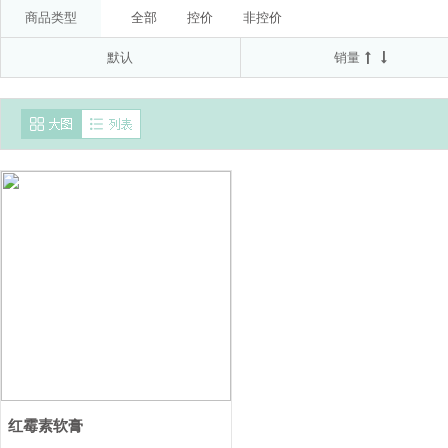
委托方:拜耳医药保健有限公司(受托方:山东新华制药股
50μg*60D
20mg(以C17H19N3O3S计)*7T*2板
商品类型
全部
控价
非控价
南通联亚药业股份有限公司
京都念慈菴总厂有限公
默认
销量
国药集团德众(佛山)药业有限公司
AstraZeneca AB
AstraZeneca Pty Ltd
澳美制药厂
北京诺华制
红霉素软膏