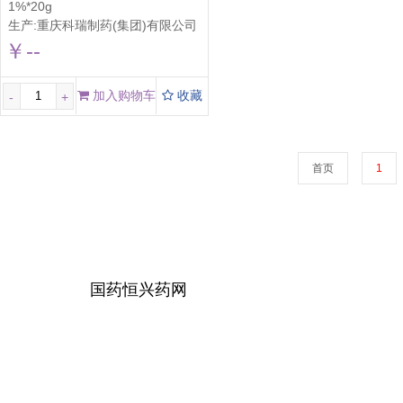
1%*20g
生产:
重庆科瑞制药(集团)有限公司
￥--
加入购物车
收藏
-
+
首页
1
国药恒兴药网