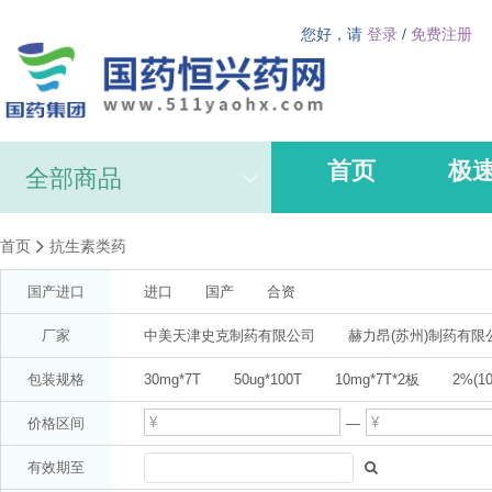
您好，请
登录
/
免费注册
首页
极
全部商品
首页
抗生素类药
国产进口
进口
国产
合资
厂家
中美天津史克制药有限公司
赫力昂(苏州)制药有限
AstraZeneca AB(分装:阿斯利康制药有限公司)
阿斯
包装规格
30mg*7T
50ug*100T
10mg*7T*2板
2%(10
广州白云山医药集团股份有限公司白云山何济公制药厂(
10ml
1%*20g
47.5mg*14T*2板
1%*50g
价格区间
—
拜耳医药保健有限公司启东分公司
梁介福(广东)
25mg*20T
5mg(按氨氯地平计)*14T
12T(双层片4
有效期至